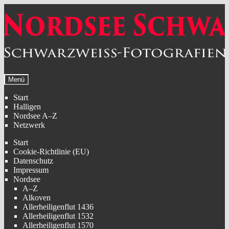
Zur
Zum
Navigation
Inhalt
springen
springen
Menü
Start
Halligen
Nordsee A–Z
Netzwerk
Start
Cookie-Richtlinie (EU)
Datenschutz
Impressum
Nordsee
A–Z
Alkoven
Allerheiligenflut 1436
Allerheiligenflut 1532
Allerheiligenflut 1570