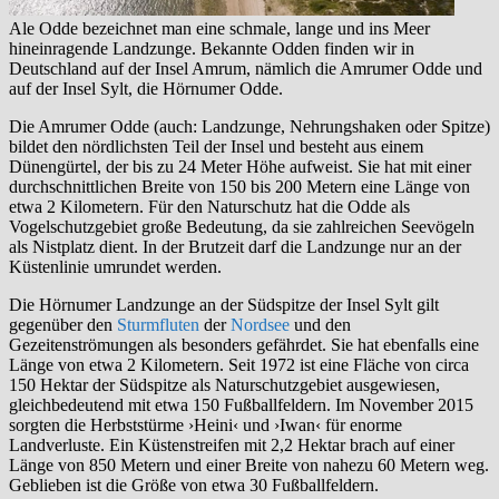
Ale Odde bezeichnet man eine schmale, lange und ins Meer
hineinragende Landzunge. Bekannte Odden finden wir in
Deutschland auf der Insel Amrum, nämlich die Amrumer Odde und
auf der Insel Sylt, die Hörnumer Odde.
Die Amrumer Odde (auch: Landzunge, Nehrungshaken oder Spitze)
bildet den nördlichsten Teil der Insel und besteht aus einem
Dünengürtel, der bis zu 24 Meter Höhe aufweist. Sie hat mit einer
durchschnittlichen Breite von 150 bis 200 Metern eine Länge von
etwa 2 Kilometern. Für den Naturschutz hat die Odde als
Vogelschutzgebiet große Bedeutung, da sie zahlreichen Seevögeln
als Nistplatz dient. In der Brutzeit darf die Landzunge nur an der
Küstenlinie umrundet werden.
Die Hörnumer Landzunge an der Südspitze der Insel Sylt gilt
gegenüber den
Sturmfluten
der
Nordsee
und den
Gezeitenströmungen als besonders gefährdet. Sie hat ebenfalls eine
Länge von etwa 2 Kilometern. Seit 1972 ist eine Fläche von circa
150 Hektar der Südspitze als Naturschutzgebiet ausgewiesen,
gleichbedeutend mit etwa 150 Fußballfeldern. Im November 2015
sorgten die Herbststürme ›Heini‹ und ›Iwan‹ für enorme
Landverluste. Ein Küstenstreifen mit 2,2 Hektar brach auf einer
Länge von 850 Metern und einer Breite von nahezu 60 Metern weg.
Geblieben ist die Größe von etwa 30 Fußballfeldern.