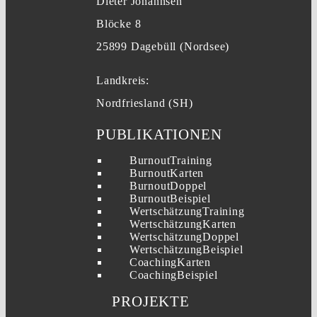
Dieter Johannsen
Blöcke 8
25899 Dagebüll (Nordsee)
Landkreis:
Nordfriesland (SH)
PUBLIKATIONEN
BurnoutTraining
BurnoutKarten
BurnoutDoppel
BurnoutBeispiel
WertschätzungTraining
WertschätzungKarten
WertschätzungDoppel
WertschätzungBeispiel
CoachingKarten
CoachingBeispiel
PROJEKTE