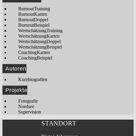
BurnoutTraining
BurnoutKarten
BurnoutDoppel
BurnoutBeispiel
WertschätzungTraining
WertschätzungKarten
WertschätzungDoppel
WertschätzungBeispiel
CoachingKarten
CoachingBeispiel
Autoren
Kurzbiografien
Projekte
Fotografie
Nordsee
Supervision
STANDORT