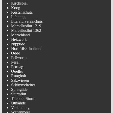
Kirchspiel
Koog
Küstenschutz
Lahnung
Literaturverzeichnis
Marcellusflut 1219
Marcellusflut 1362
Marschland
Netzwerk
Nipptide
Nordfriisk Instituut
Odde
Pellworm
Pesel
Petritag
Queller
Rungholt
Salzwiesen
Schimmelreiter
Springtide
Sturmflut
Theodor Storm
Uthlande
Verlandung
Wattenmeer