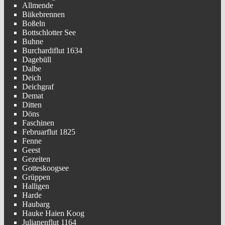
Allmende
Biikebrennen
Boßeln
Bottschlotter See
Buhne
Burchardiflut 1634
Dagebüll
Dalbe
Deich
Deichgraf
Demat
Ditten
Döns
Faschinen
Februarflut 1825
Fenne
Geest
Gezeiten
Gotteskoogsee
Grüppen
Halligen
Harde
Haubarg
Hauke Haien Koog
Julianenflut 1164