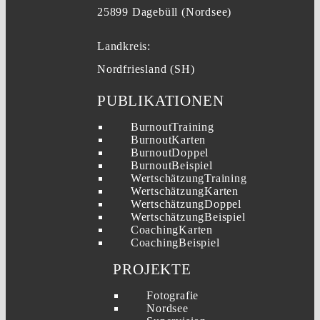
25899 Dagebüll (Nordsee)
Landkreis:
Nordfriesland (SH)
PUBLIKATIONEN
BurnoutTraining
BurnoutKarten
BurnoutDoppel
BurnoutBeispiel
WertschätzungTraining
WertschätzungKarten
WertschätzungDoppel
WertschätzungBeispiel
CoachingKarten
CoachingBeispiel
PROJEKTE
Fotografie
Nordsee