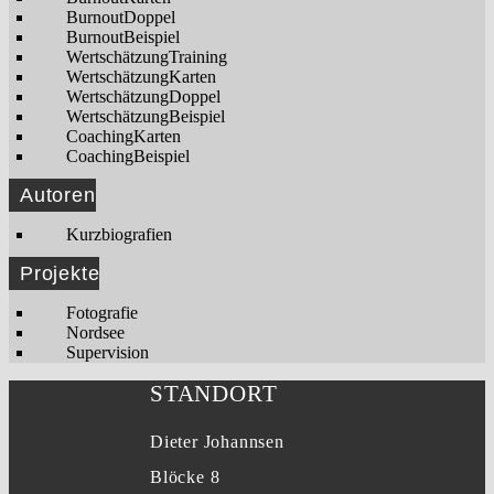
BurnoutDoppel
BurnoutBeispiel
WertschätzungTraining
WertschätzungKarten
WertschätzungDoppel
WertschätzungBeispiel
CoachingKarten
CoachingBeispiel
Autoren
Kurzbiografien
Projekte
Fotografie
Nordsee
Supervision
STANDORT
Dieter Johannsen
Blöcke 8