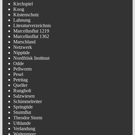
Kirchspiel
Koog
Küstenschutz
Lahnung
Literaturverzeichnis
Marcellusflut 1219
Marcellusflut 1362
Marschland
Netzwerk
Nipptide
Nordfriisk Instituut
Odde
Pellworm
Pesel
Petritag
Queller
Rungholt
Salzwiesen
Schimmelreiter
Springtide
Sturmflut
Theodor Storm
Uthlande
Verlandung
Wattenmeer