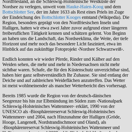
Nordfriesland, an die Schleswig-Holsteinische Westküste der
Nordsee zu verlegen, unweit vom
Hauke-Haien-Koog
und dem
Bottschlotter See
, der im Jahre 1633 als Rest eines Priels im Zuge
der Eindeichung des
Bottschlotter Kooges
entstand (Wikipedia). Die
Region, besonders geprägt von den Nordfriesischen Inseln und
Halligen, hatten wir etwa zwei Jahre zuvor aufgrund einer längeren
freiberuflichen Tätigkeit kennen und schätzen gelernt. Von Beginn
an haben uns die Landschaft, das Nordseeklima, die Weite, der tiefe
Horizont und mehr noch das besondere Licht fasziniert, etwa im
Hinblick auf das zukünftige Fotoprojekt ›Nordsee Schwarzweiß‹.
Endlich konnten wir wieder Pferde, Rinder und Kälber auf den
Weiden sehen, die mehr und mehr in Niedersachsen nicht mehr
sichtbar waren. Schafe, die für den Küstenschutz unverzichtbar sind,
haben hier ganz selbstverständlich Ihr Zuhause. Sie sind entlang der
Deiche und auf zahlreichen Weideflächen anzutreffen. Das Wetter
ist meist wohlmeinender als mancher Wetterbericht dies vorhersagt.
Bereits 1985 wurde die Region von der deutsch-dänischen
Seegrenze bis hin zur Elbmündung im Süden zum ›Nationalpark
Schleswig-Holsteinisches Wattenmeer‹ erklärt, 1990 von der
UNESCO als ›Biosphärenreservat Schleswig-Holsteinisches
Wattenmeer‹ und 2004, nach Hinzunahme der Halligen (Gröde,
Hooge, Langeneß, Nordstrandischmoor und Oland), als
›Biosphärenreservat Schleswig-Holsteinisches Wattenmeer und