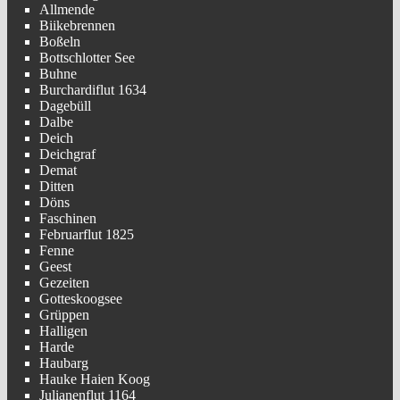
Allmende
Biikebrennen
Boßeln
Bottschlotter See
Buhne
Burchardiflut 1634
Dagebüll
Dalbe
Deich
Deichgraf
Demat
Ditten
Döns
Faschinen
Februarflut 1825
Fenne
Geest
Gezeiten
Gotteskoogsee
Grüppen
Halligen
Harde
Haubarg
Hauke Haien Koog
Julianenflut 1164