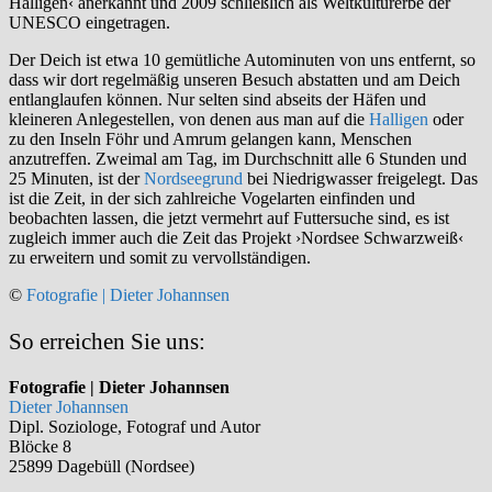
Halligen‹ anerkannt und 2009 schließlich als Weltkulturerbe der
UNESCO eingetragen.
Der Deich ist etwa 10 gemütliche Autominuten von uns entfernt, so
dass wir dort regelmäßig unseren Besuch abstatten und am Deich
entlanglaufen können. Nur selten sind abseits der Häfen und
kleineren Anlegestellen, von denen aus man auf die
Halligen
oder
zu den Inseln Föhr und Amrum gelangen kann, Menschen
anzutreffen. Zweimal am Tag, im Durchschnitt alle 6 Stunden und
25 Minuten, ist der
Nordseegrund
bei Niedrigwasser freigelegt. Das
ist die Zeit, in der sich zahlreiche Vogelarten einfinden und
beobachten lassen, die jetzt vermehrt auf Futtersuche sind, es ist
zugleich immer auch die Zeit das Projekt ›Nordsee Schwarzweiß‹
zu erweitern und somit zu vervollständigen.
©
Fotografie | Dieter Johannsen
So erreichen Sie uns:
Fotografie | Dieter Johannsen
Dieter Johannsen
Dipl. Soziologe, Fotograf und Autor
Blöcke 8
25899 Dagebüll (Nordsee)