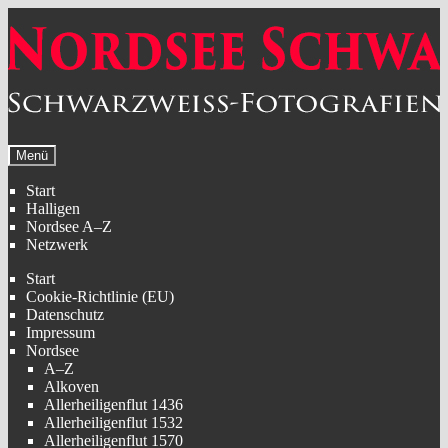
Zur
Zum
Navigation
Inhalt
springen
springen
Menü
Start
Halligen
Nordsee A–Z
Netzwerk
Start
Cookie-Richtlinie (EU)
Datenschutz
Impressum
Nordsee
A–Z
Alkoven
Allerheiligenflut 1436
Allerheiligenflut 1532
Allerheiligenflut 1570